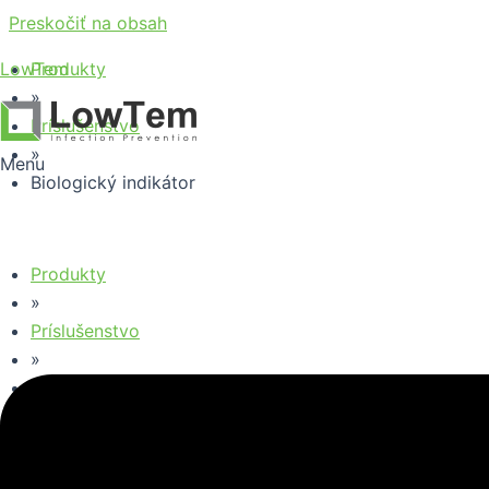
Preskočiť na obsah
LowTem
Produkty
»
Príslušenstvo
»
Menu
Biologický indikátor
Produkty
»
Príslušenstvo
»
Biologický indikátor
Biologický indikátor