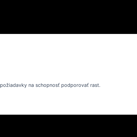
 podmienky sterilizácie počas sterilizačných cyklov. Poz
trolovať, či boli alebo neboli správne splnené podmienky st
požiadavky na schopnosť podporovať rast.