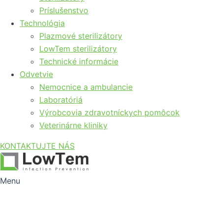
Príslušenstvo
Technológia
Plazmové sterilizátory
LowTem sterilizátory
Technické informácie
Odvetvie
Nemocnice a ambulancie
Laboratóriá
Výrobcovia zdravotníckych pomôcok
Veterinárne kliniky
KONTAKTUJTE NÁS
Menu