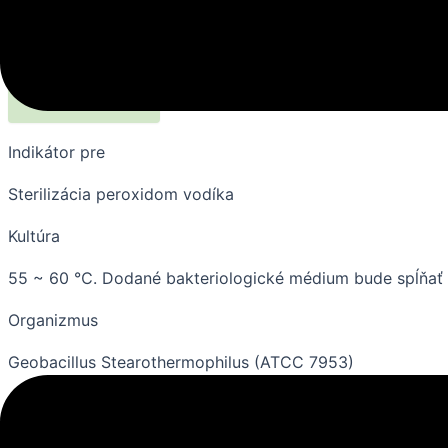
Biologické indikátory pomáhajú používateľom monitorovať
sterilizačného cyklu môžu používatelia bez problémov skon
Špecifikácia
Indikátor pre
Sterilizácia peroxidom vodíka
Kultúra
55 ~ 60 ℃. Dodané bakteriologické médium bude spĺňať 
Organizmus
Geobacillus Stearothermophilus (ATCC 7953)
Populácia vystavená tepelnému šoku
1 ~ 3 x 106 spór / jednotka