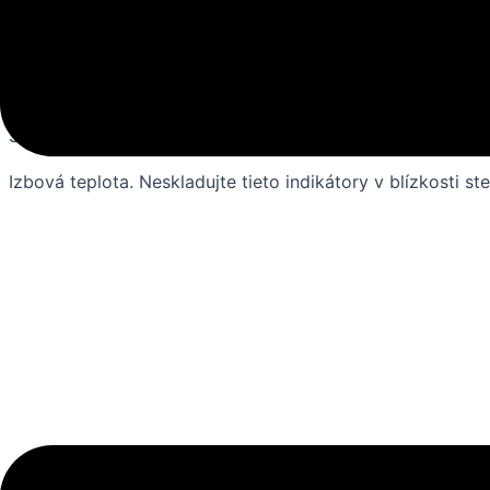
Dátum exspirácie
18 mesiacov od dátumu výroby
Skladovanie
Izbová teplota. Neskladujte tieto indikátory v blízkosti st